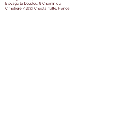
Elevage la Doudou, 8 Chemin du
Cimetière, 91630 Cheptainville, France
Partager cet événement
Formulaire d'abonnement
OK