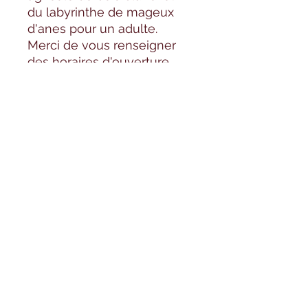
du labyrinthe de mageux
d'anes pour un adulte.
Merci de vous renseigner
des horaires d'ouverture
avant de venir.
Formulaire d'abonnement
OK
©2020 par Elevage la doudou