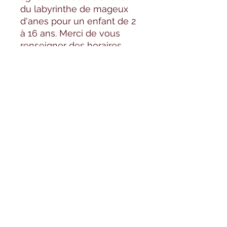
du labyrinthe de mageux
d'anes pour un enfant de 2
à 16 ans. Merci de vous
renseigner des horaires
d'ouverture avant de venir.
Formulaire d'abonnement
OK
©2020 par Elevage la doudou